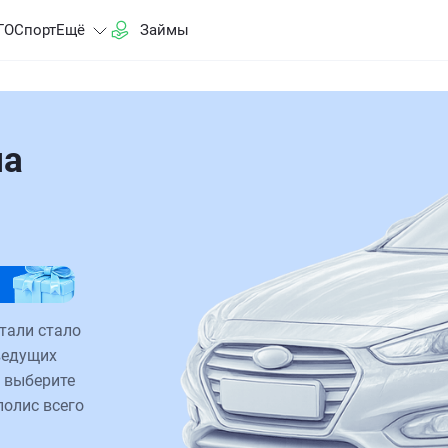
ГО
Спорт
Ещё
Займы
на
тали стало
ведущих
 выберите
полис всего