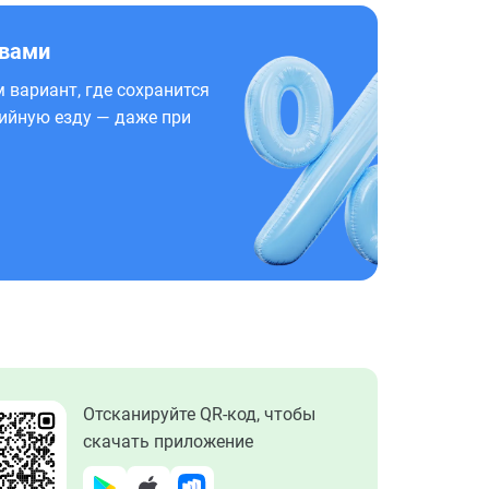
 вами
 вариант, где сохранится
ийную езду — даже при
Отсканируйте QR-код, чтобы
скачать приложение