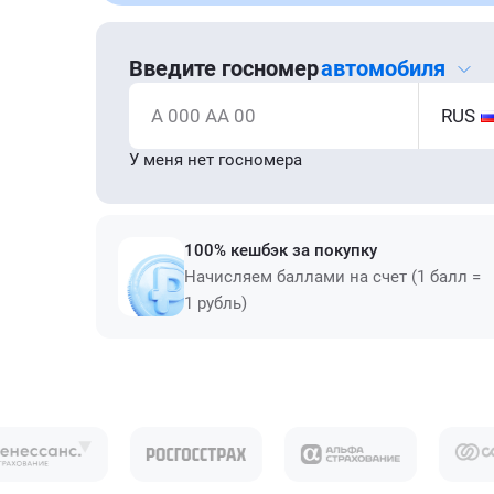
Введите госномер
автомобиля
А 000 АА 00
RUS
У меня нет госномера
100% кешбэк за покупку
Начисляем баллами на счет (1 балл =
1 рубль)