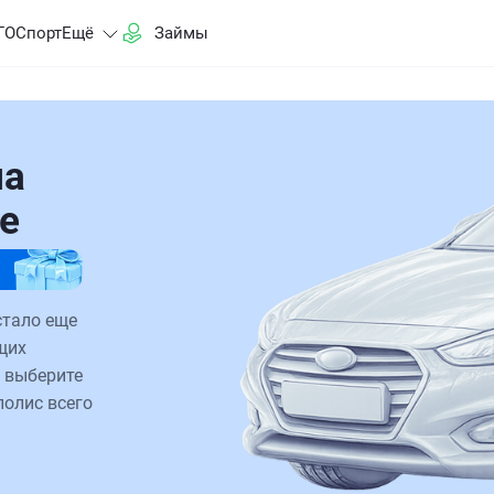
ГО
Спорт
Ещё
Займы
на
де
стало еще
щих
 выберите
полис всего