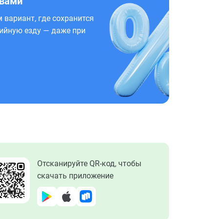
 вами
 вариант, где сохранится
ийную езду — даже при
Отсканируйте QR-код, чтобы
скачать приложение