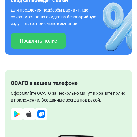
Скидка переедет с вами
Для продления подберём вариант, где
сохранится ваша скидка за безаварийную
езду — даже при смене компании.
Продлить полис
ОСАГО в вашем телефоне
Оформляйте ОСАГО за несколько минут и храните полис
в приложении. Все данные всегда под рукой.