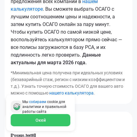
предложения всех компаний в
нашем
калькуляторе
. Вы сможете выбрать ОСАГО с
лучшим соотношением цены и надежности, а
затем купить ОСАГО онлайн за пару минут.
Чтобы купить ОСАГО по самой низкой цене,
воспользуйтесь калькулятором прямо сейчас —
все полисы загружаются в базу РСА, и их
подлинность легко проверить.
Данные
актуальны для марта 2026 года.
*Минимальная цена получена при идеальных условиях
(безаварийный стаж, регион с низким коэффициентом и
т.д.). Узнать точную стоимость ОСАГО для вашего авто
можно с помощью
нашего калькулятора
.
Мы
собираем
cookie для
аналитики и правильной
работы
сайта
Окей
[[*osago_title14]]
[[*osago_text8]]