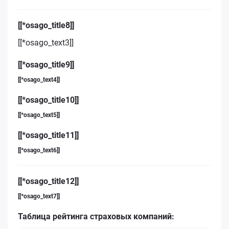
[[*osago_title8]]
[[*osago_text3]]
[[*osago_title9]]
[[*osago_text4]]
[[*osago_title10]]
[[*osago_text5]]
[[*osago_title11]]
[[*osago_text6]]
[[*osago_title12]]
[[*osago_text7]]
Таблица рейтинга страховых компаний: