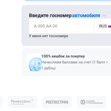
Введите госномер
автомобиля
А 000 АА 00
RUS
У меня нет госномера
100% кешбэк за покупку
Начисляем баллами на счет (1 балл =
1 рубль)