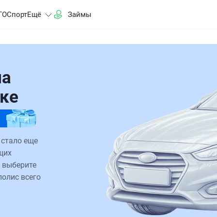
ГО
Спорт
Ещё
Займы
на
ске
 стало еще
щих
 выберите
полис всего