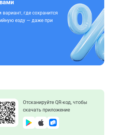
 вами
 вариант, где сохранится
ийную езду — даже при
Отсканируйте QR-код, чтобы
скачать приложение