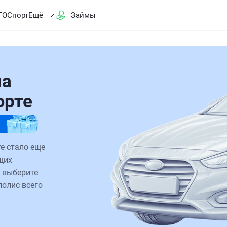
ГО
Спорт
Ещё
Займы
на
юрте
е стало еще
щих
 выберите
полис всего