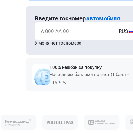
Введите госномер
автомобиля
А 000 АА 00
RUS
У меня нет госномера
100% кешбэк за покупку
Начисляем баллами на счет (1 балл =
1 рубль)