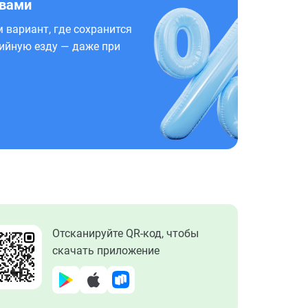
 вами
 вариант, где сохранится
ийную езду — даже при
Отсканируйте QR-код, чтобы
скачать приложение