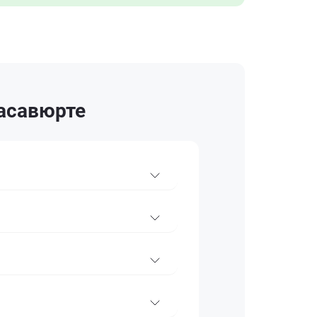
Хасавюрте