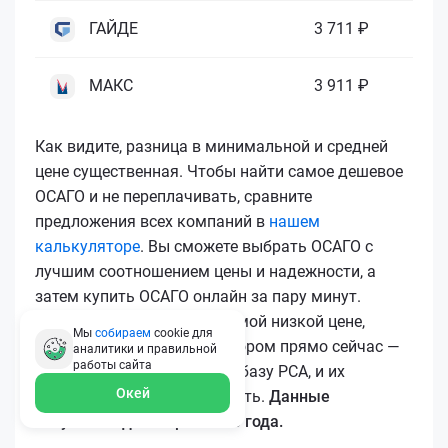
ГАЙДЕ
3 711 ₽
МАКС
3 911 ₽
Как видите, разница в минимальной и средней
цене существенная. Чтобы найти самое дешевое
ОСАГО и не переплачивать, сравните
предложения всех компаний в
нашем
калькуляторе
. Вы сможете выбрать ОСАГО с
лучшим соотношением цены и надежности, а
затем купить ОСАГО онлайн за пару минут.
Чтобы купить ОСАГО по самой низкой цене,
Мы
собираем
cookie для
воспользуйтесь калькулятором прямо сейчас —
аналитики и правильной
работы
сайта
все полисы загружаются в базу РСА, и их
Окей
подлинность легко проверить.
Данные
актуальны для марта 2026 года.