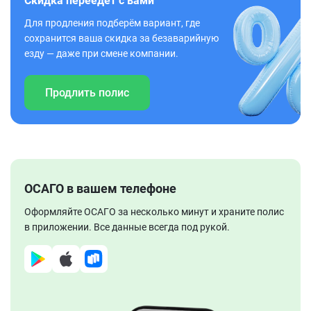
Скидка переедет с вами
Для продления подберём вариант, где
сохранится ваша скидка за безаварийную
езду — даже при смене компании.
Продлить полис
ОСАГО в вашем телефоне
Оформляйте ОСАГО за несколько минут и храните полис
в приложении. Все данные всегда под рукой.