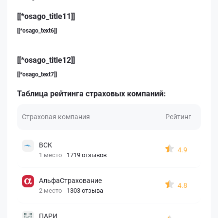
[[*osago_title11]]
[[*osago_text6]]
[[*osago_title12]]
[[*osago_text7]]
Таблица рейтинга страховых компаний:
Страховая компания
Рейтинг
ВСК
4.9
1 место
1719 отзывов
АльфаСтрахование
4.8
2 место
1303 отзыва
ПАРИ