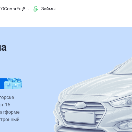
ГО
Спорт
Ещё
Займы
на
горске
от 15
латформе,
ктронный