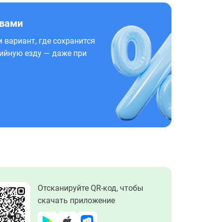
 вами
 вариант, где сохранится
ийную езду — даже при
Отсканируйте QR-код, чтобы
скачать приложение