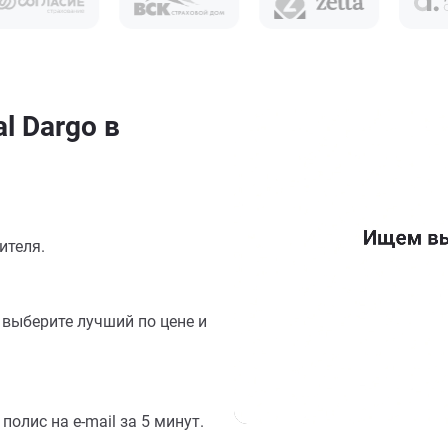
l Dargo в
ителя.
выберите лучший по цене и
олис на e-mail за 5 минут.