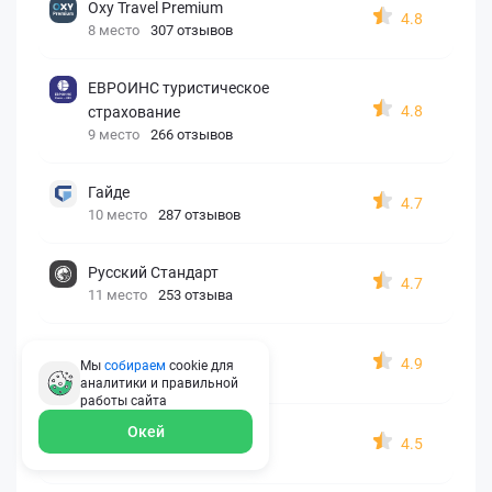
Oxy Travel Premium
4.8
8 место
307 отзывов
ЕВРОИНС туристическое
4.8
страхование
9 место
266 отзывов
Гайде
4.7
10 место
287 отзывов
Русский Стандарт
4.7
11 место
253 отзыва
Zetta-Страхование
4.9
Мы
собираем
cookie для
12 место
162 отзыва
аналитики и правильной
работы
сайта
Окей
СберСтрахование
4.5
13 место
326 отзывов