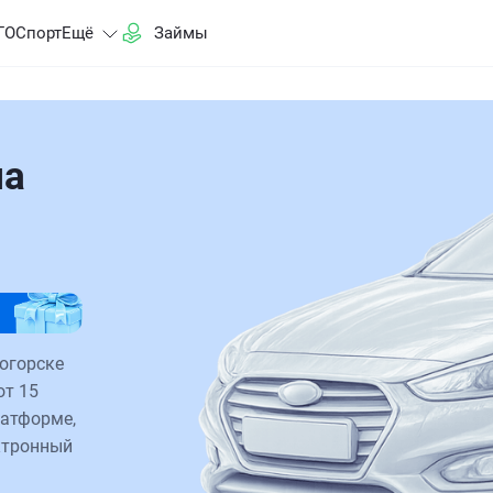
ГО
Спорт
Ещё
Займы
на
огорске
от 15
латформе,
ктронный