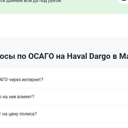
се данные всегда под рукой.
осы по ОСАГО на Haval Dargo в М
ГО через интернет?
 на нее влияет?
т на цену полиса?