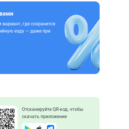
 вами
 вариант, где сохранится
ийную езду — даже при
Отсканируйте QR-код, чтобы
скачать приложение