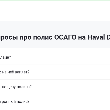
росы про полис ОСАГО на Haval D
нлайн?
 на неё влияет?
т на цену полиса?
ктронный полис?