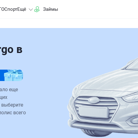
ГО
Спорт
Ещё
Займы
rgo в
тало еще
щих
 выберите
полис всего