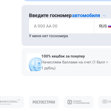
Введите госномер
автомобиля
А 000 АА 00
RUS
У меня нет госномера
100% кешбэк за покупку
Начисляем баллами на счет (1 балл =
1 рубль)