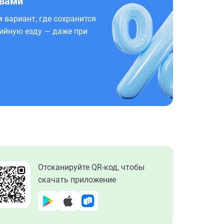
 вами
 вариант, где сохранится
ийную езду — даже при
Отсканируйте QR-код, чтобы
скачать приложение