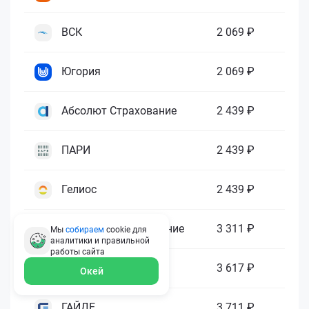
ВСК
2 069 ₽
Югория
2 069 ₽
Абсолют Страхование
2 439 ₽
ПАРИ
2 439 ₽
Гелиос
2 439 ₽
Ренессанс Страхование
3 311 ₽
Мы
собираем
cookie для
аналитики и правильной
работы
сайта
Зетта Страхование
3 617 ₽
Окей
ГАЙДЕ
3 711 ₽