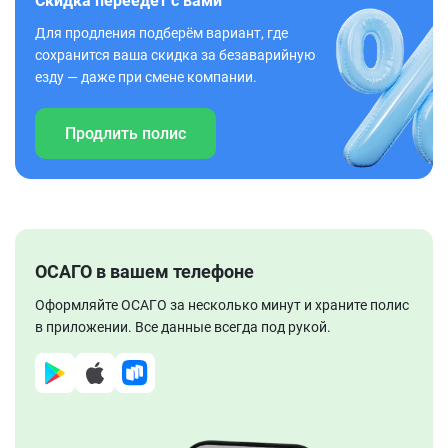
Скидка переедет с вами
Для продления подберём вариант, где
сохранится ваша скидка за безаварийную
езду — даже при смене компании.
Продлить полис
ОСАГО в вашем телефоне
Оформляйте ОСАГО за несколько минут и храните полис
в приложении. Все данные всегда под рукой.