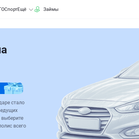
ГО
Спорт
Ещё
Займы
на
даре стало
ведущих
 выберите
полис всего