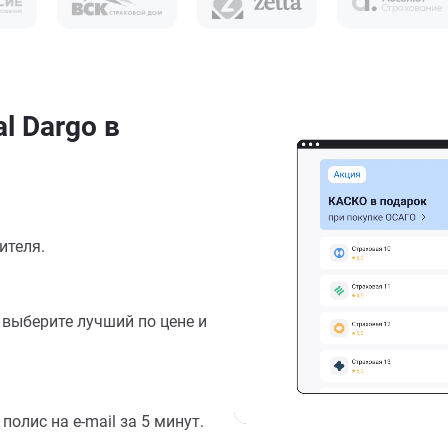
l Dargo в
ителя.
выберите лучший по цене и
олис на e-mail за 5 минут.