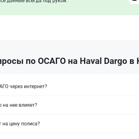
се данные всегда под рукой.
росы по ОСАГО на Haval Dargo в
ГО через интернет?
 на нее влияет?
т на цену полиса?