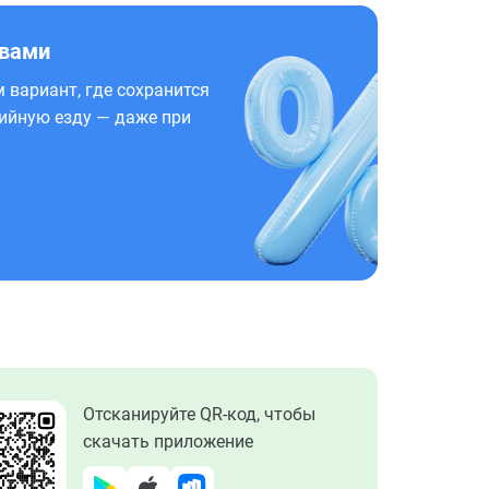
 вами
 вариант, где сохранится
ийную езду — даже при
Отсканируйте QR-код, чтобы
скачать приложение