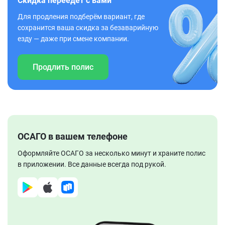
Скидка переедет с вами
Для продления подберём вариант, где
сохранится ваша скидка за безаварийную
езду — даже при смене компании.
Продлить полис
ОСАГО в вашем телефоне
Оформляйте ОСАГО за несколько минут и храните полис
в приложении. Все данные всегда под рукой.