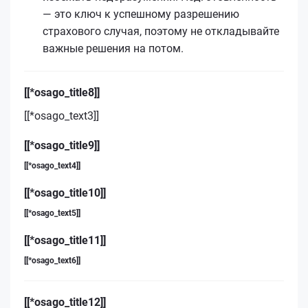
— это ключ к успешному разрешению
страхового случая, поэтому не откладывайте
важные решения на потом.
[[*osago_title8]]
[[*osago_text3]]
[[*osago_title9]]
[[*osago_text4]]
[[*osago_title10]]
[[*osago_text5]]
[[*osago_title11]]
[[*osago_text6]]
[[*osago_title12]]