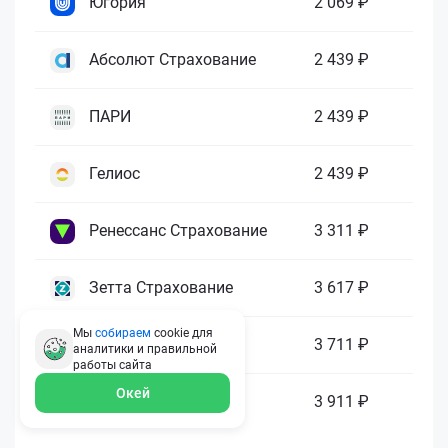
Югория
2 069 ₽
Абсолют Страхование
2 439 ₽
ПАРИ
2 439 ₽
Гелиос
2 439 ₽
Ренессанс Страхование
3 311 ₽
Зетта Страхование
3 617 ₽
Мы
собираем
cookie для
ГАЙДЕ
3 711 ₽
аналитики и правильной
работы
сайта
Окей
МАКС
3 911 ₽