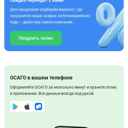
Скидка переедет с вами
Для продления подберём вариант, где
сохранится ваша скидка за безаварийную
езду — даже при смене компании.
Продлить полис
ОСАГО в вашем телефоне
Оформляйте ОСАГО за несколько минут и храните полис
в приложении. Все данные всегда под рукой.