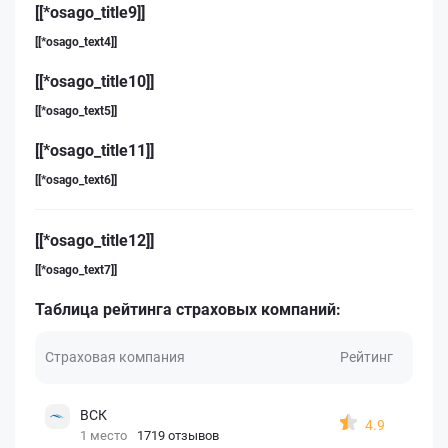
[[*osago_title9]]
[[*osago_text4]]
[[*osago_title10]]
[[*osago_text5]]
[[*osago_title11]]
[[*osago_text6]]
[[*osago_title12]]
[[*osago_text7]]
Таблица рейтинга страховых компаний:
Страховая компания
Рейтинг
ВСК
4.9
1 место
1719 отзывов