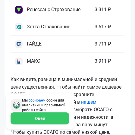
Ренессанс Страхование
3 311 ₽
Зетта Страхование
3 617 ₽
ГАЙДЕ
3 711 ₽
МАКС
3 911 ₽
Как видите, разница в минимальной и средней
цене существенная. Чтобы найти самое дешевое
ОСАГО и не переплачивать, сравните
Мы
собираем
cookie для
предложения всех компаний в
нашем
аналитики и правильной
калькуляторе
. Вы сможете выбрать ОСАГО с
работы
сайта
лучшим соотношением цены и надежности, а
Окей
затем купить ОСАГО онлайн за пару минут.
Чтобы купить ОСАГО по самой низкой цене,