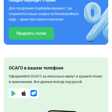
Скидка переедет с вами
Для продления подберём вариант, где
сохранится ваша скидка за безаварийную
езду — даже при смене компании.
Продлить полис
ОСАГО в вашем телефоне
Оформляйте ОСАГО за несколько минут и храните полис
в приложении. Все данные всегда под рукой.