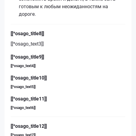
готовым к любым неожиданностям на
дороге.
[[*osago_title8]]
[[*osago_text3]]
[[*osago_title9]]
[[*osago_text4]]
[[*osago_title10]]
[[*osago_text5]]
[[*osago_title11]]
[[*osago_text6]]
[[*osago_title12]]
[[*osago_text7]]