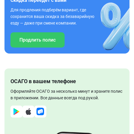
Скидка переедет с вами
Для продления подберём вариант, где
сохранится ваша скидка за безаварийную
езду — даже при смене компании.
Продлить полис
ОСАГО в вашем телефоне
Оформляйте ОСАГО за несколько минут и храните полис
в приложении. Все данные всегда под рукой.