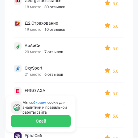
Georgia assistance
5.0
18 место
30 отзывов
Д2 Страхование
5.0
19 место
10 отзывов
АйАйСи
5.0
20 место
7 отзывов
OxySport
5.0
21 место
6 отзывов
ERGO AXA
5.0
22 место
2 отзыва
Мы
собираем
cookie для
аналитики и правильной
работы
сайта
Oxy Travel Premium
5.0
23 место
1 отзыв
Окей
УралСиб