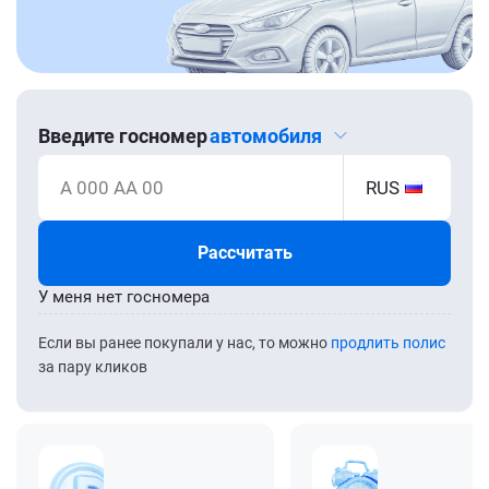
Введите госномер
автомобиля
А 000 АА 00
RUS
Рассчитать
У меня нет госномера
Если вы ранее покупали у нас, то можно
продлить полис
за пару кликов