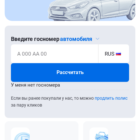
Введите госномер
автомобиля
А 000 АА 00
RUS
Рассчитать
У меня нет госномера
Если вы ранее покупали у нас, то можно
продлить полис
за пару кликов