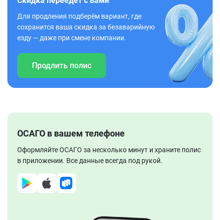
Скидка переедет с вами
Для продления подберём вариант, где
сохранится ваша скидка за безаварийную
езду — даже при смене компании.
Продлить полис
ОСАГО в вашем телефоне
Оформляйте ОСАГО за несколько минут и храните полис
в приложении. Все данные всегда под рукой.