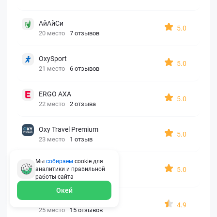
АйАйСи
5.0
20 место
7 отзывов
OxySport
5.0
21 место
6 отзывов
ERGO AXA
5.0
22 место
2 отзыва
Oxy Travel Premium
5.0
23 место
1 отзыв
Мы
собираем
cookie для
УралСиб
5.0
аналитики и правильной
24 место
1 отзыв
работы
сайта
Окей
МАКС
4.9
25 место
15 отзывов