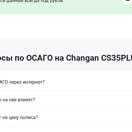
се данные всегда под рукой.
сы по ОСАГО на Changan CS35PL
ГО через интернет?
 на нее влияет?
т на цену полиса?