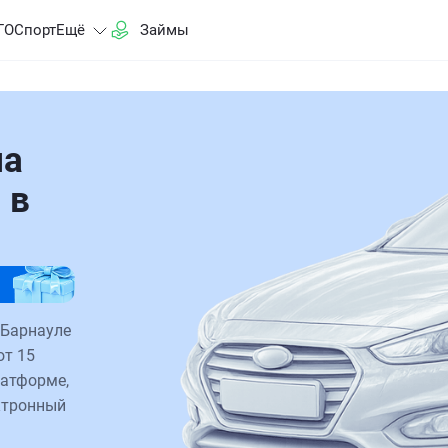
ГО
Спорт
Ещё
Займы
на
 в
 Барнауле
от 15
латформе,
ктронный