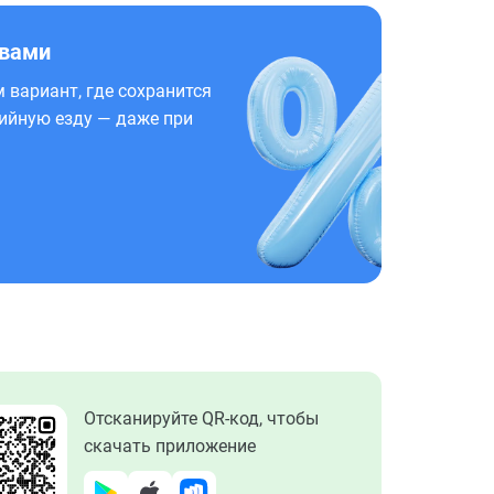
 вами
 вариант, где сохранится
ийную езду — даже при
Отсканируйте QR-код, чтобы
скачать приложение