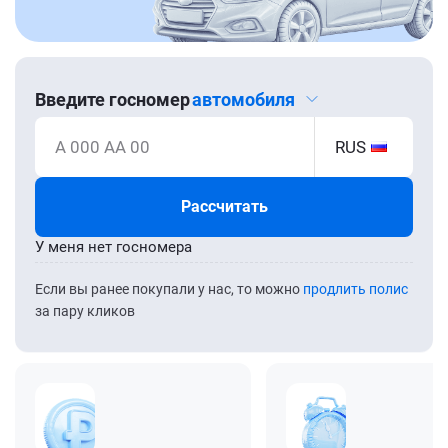
Введите госномер
автомобиля
А 000 АА 00
RUS
Рассчитать
У меня нет госномера
Если вы ранее покупали у нас, то можно
продлить полис
за пару кликов