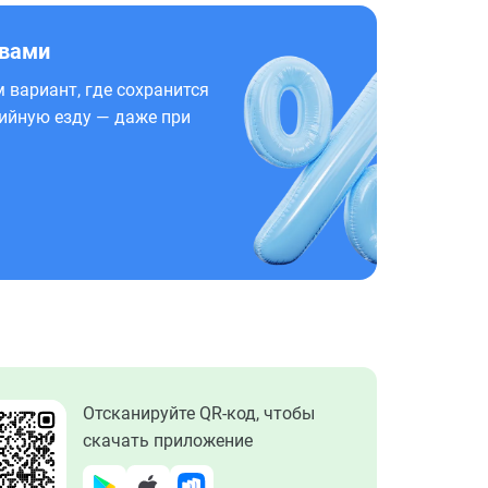
 вами
 вариант, где сохранится
ийную езду — даже при
Отсканируйте QR-код, чтобы
скачать приложение