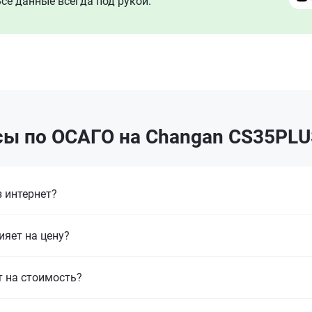
се данные всегда под рукой.
сы по ОСАГО на Changan CS35PLU
 интернет?
ияет на цену?
т на стоимость?