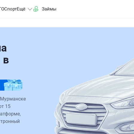
ГО
Спорт
Ещё
Займы
на
 в
 Мурманске
от 15
латформе,
ктронный