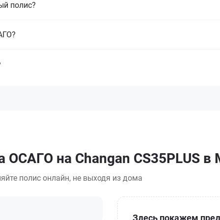
ый полис?
САГО?
?
са ОСАГО на Changan CS35PLUS в
яйте полис онлайн, не выходя из дома
Здесь покажем пред