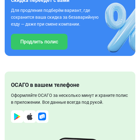
Скидка переедет с вами
Для продления подберём вариант, где
сохранится ваша скидка за безаварийную
езду — даже при смене компании.
Продлить полис
ОСАГО в вашем телефоне
Оформляйте ОСАГО за несколько минут и храните полис
в приложении. Все данные всегда под рукой.