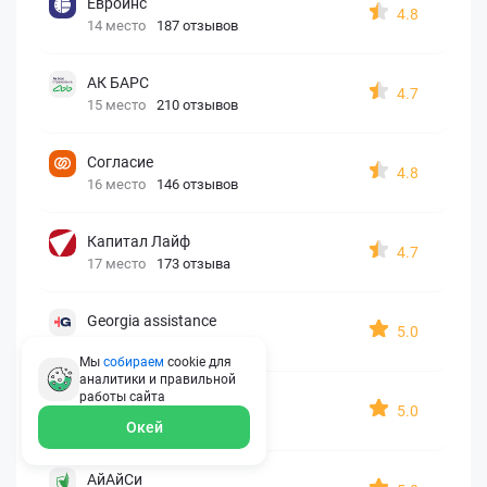
Евроинс
4.8
14 место
187 отзывов
АК БАРС
4.7
15 место
210 отзывов
Согласие
4.8
16 место
146 отзывов
Капитал Лайф
4.7
17 место
173 отзыва
Georgia assistance
5.0
18 место
30 отзывов
Мы
собираем
cookie для
аналитики и правильной
работы
сайта
Д2 Страхование
5.0
19 место
10 отзывов
Окей
АйАйСи