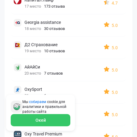
4.7
17 место
173 отзыва
Georgia assistance
5.0
18 место
30 отзывов
Д2 Страхование
5.0
19 место
10 отзывов
АйАйСи
5.0
20 место
7 отзывов
OxySport
5.0
21 место
6 отзывов
Мы
собираем
cookie для
аналитики и правильной
ERGO AXA
работы
сайта
5.0
22 место
2 отзыва
Окей
Oxy Travel Premium
5.0