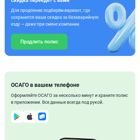
Скидка переедет с вами
Для продления подберём вариант, где
сохранится ваша скидка за безаварийную
езду — даже при смене компании.
Продлить полис
ОСАГО в вашем телефоне
Оформляйте ОСАГО за несколько минут и храните полис
в приложении. Все данные всегда под рукой.