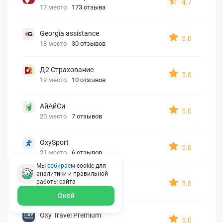
4.7
17 место
173 отзыва
Georgia assistance
5.0
18 место
30 отзывов
Д2 Страхование
5.0
19 место
10 отзывов
АйАйСи
5.0
20 место
7 отзывов
OxySport
5.0
21 место
6 отзывов
Мы
собираем
cookie для
аналитики и правильной
ERGO AXA
работы
сайта
5.0
22 место
2 отзыва
Окей
Oxy Travel Premium
5.0