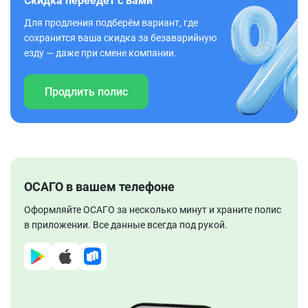
Скидка переедет с вами
Для продления подберём вариант, где
сохранится ваша скидка за безаварийную
езду — даже при смене компании.
Продлить полис
ОСАГО в вашем телефоне
Оформляйте ОСАГО за несколько минут и храните полис
в приложении. Все данные всегда под рукой.