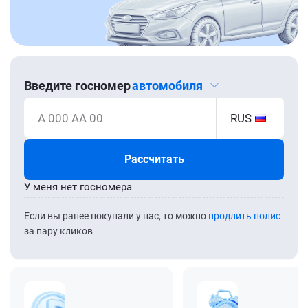
Введите госномер
автомобиля
А 000 АА 00
RUS
Рассчитать
У меня нет госномера
Если вы ранее покупали у нас, то можно
продлить полис
за пару кликов