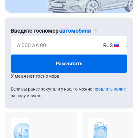
Введите госномер
автомобиля
А 000 АА 00
RUS
Рассчитать
У меня нет госномера
Если вы ранее покупали у нас, то можно
продлить полис
за пару кликов