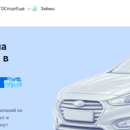
ГО
Спорт
Ещё
Займы
на
 в
омпаний на
нт и
нут.