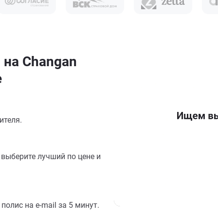
 на Changan
е
ителя.
выберите лучший по цене и
олис на e-mail за 5 минут.