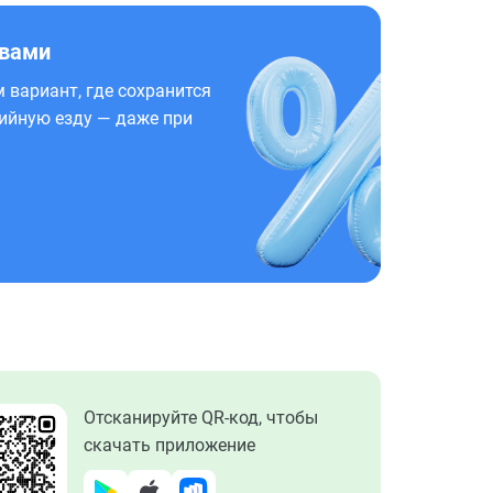
 вами
 вариант, где сохранится
ийную езду — даже при
Отсканируйте QR-код, чтобы
скачать приложение