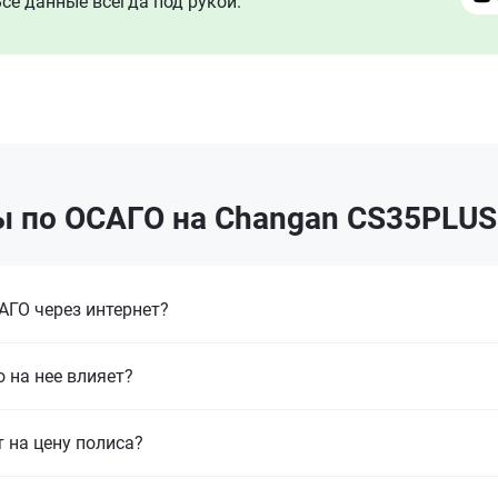
се данные всегда под рукой.
ы по ОСАГО на Changan CS35PLUS
ГО через интернет?
 на нее влияет?
т на цену полиса?