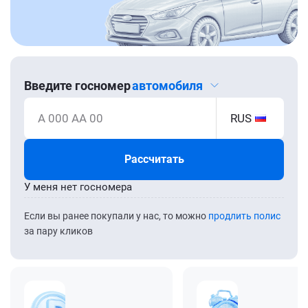
Введите госномер
автомобиля
А 000 АА 00
RUS
Рассчитать
У меня нет госномера
Если вы ранее покупали у нас, то можно
продлить полис
за пару кликов