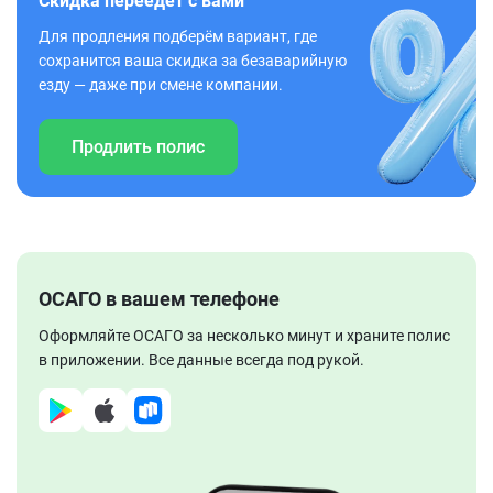
Скидка переедет с вами
Для продления подберём вариант, где
сохранится ваша скидка за безаварийную
езду — даже при смене компании.
Продлить полис
ОСАГО в вашем телефоне
Оформляйте ОСАГО за несколько минут и храните полис
в приложении. Все данные всегда под рукой.