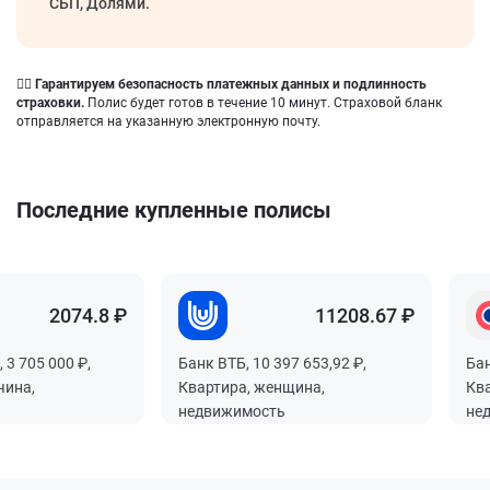
СБП, Долями.
👍🏻 Гарантируем безопасность платежных данных и подлинность
страховки.
Полис будет готов в течение 10 минут. Страховой бланк
отправляется на указанную электронную почту.
Последние купленные полисы
2074.8 ₽
2074.8 ₽
2074.8 ₽
2074.8 ₽
11208.67 ₽
11208.67 ₽
11208.67 ₽
11208.67 ₽
 3 705 000 ₽,
 3 705 000 ₽,
 3 705 000 ₽,
 3 705 000 ₽,
Банк ВТБ, 10 397 653,92 ₽,
Банк ВТБ, 10 397 653,92 ₽,
Банк ВТБ, 10 397 653,92 ₽,
Банк ВТБ, 10 397 653,92 ₽,
Бан
Бан
Бан
Бан
чина,
чина,
чина,
чина,
Квартира, женщина,
Квартира, женщина,
Квартира, женщина,
Квартира, женщина,
Ква
Ква
Ква
Ква
недвижимость
недвижимость
недвижимость
недвижимость
не
не
не
не