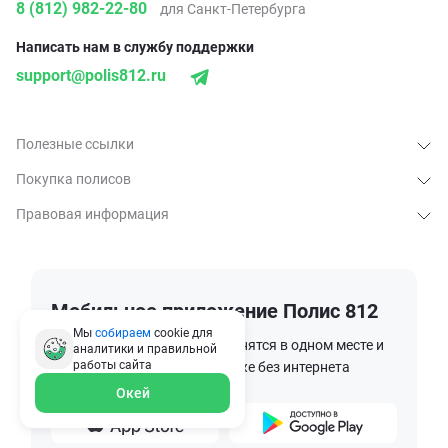
8 (812) 982-22-80
для Санкт-Петербурга
Написать нам в службу поддержки
support@polis812.ru
Полезные ссылки
Покупка полисов
Правовая информация
Мобильное приложение Полис 812
Мы
собираем
cookie для
Ваши страховые полисы хранятся в одном месте и
аналитики и правильной
работы
сайта
доступны в любое время, даже без интернета
Окей