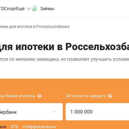
ГО
Спорт
Ещё
Займы
изни для ипотеки в Россельхозбанке
ля ипотеки в Россельхозб
тся по желанию заемщика, но позволяет улучшить услови
ом банке ипотека
Остаток по кредиту
бербанк
анк
ВТБ
Райффайзенбанк