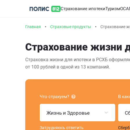
Страхование ипотеки
Туризм
ОСА
Главная
Страховые продукты
Страхование ж
Страхование жизни д
Страховка жизни для ипотеки в РСХБ оформляе
от 100 рублей в одной из 13 компаний.
Что страхуем?
В как
Жизнь и Здоровье
С
Затрудняюсь ответить
Сберб