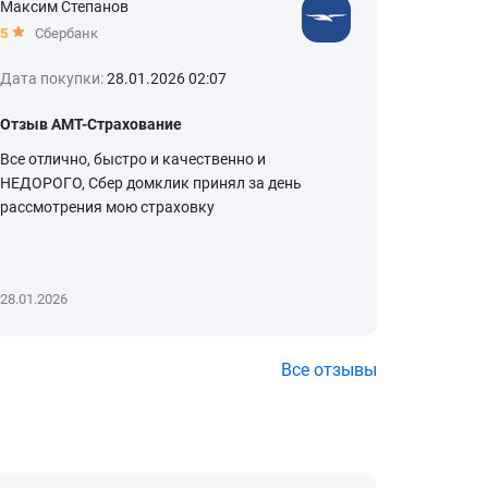
Максим Степанов
Елизавет
5
Сбербанк
5
Сбер
Дата покупки:
28.01.2026 02:07
Дата пок
Отзыв АМТ-Страхование
О сотруд
Все отлично, быстро и качественно и
Обращаюс
НЕДОРОГО, Сбер домклик принял за день
раз для 
рассмотрения мою страховку
недвижим
здоровья.
Читать д
28.01.2026
27.01.2026
Все отзывы