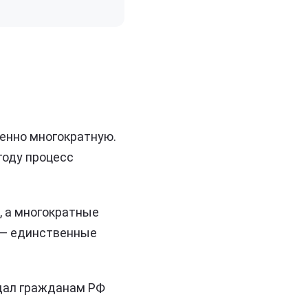
бенно многократную.
году процесс
, а многократные
 — единственные
ыдал гражданам РФ