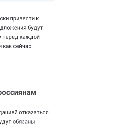
ски привести к
редложения будут
у перед каждой
и как сейчас
 россиянам
дацией отказаться
будут обязаны