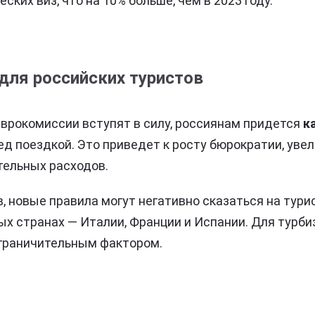
ских виз, что на 10% больше, чем в 2023 году.
для российских туристов
врокомиссии вступят в силу, россиянам придется
к
д поездкой. Это приведет к росту бюрократии, уве
тельных расходов.
, новые правила могут негативно сказаться на тури
ых странах — Италии, Франции и Испании. Для турби
граничительным фактором.