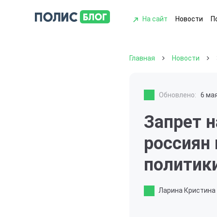
На сайт
Новости
П
Главная
Новости
Обновлено:
6 ма
Запрет н
россиян 
политик
Ларина Кристина