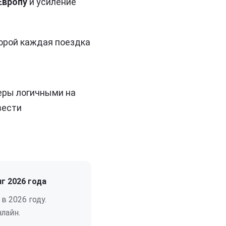
Европу
и усиление
торой каждая поездка
еры логичными на
вести
г 2026 года
 2026 году.
лайн.