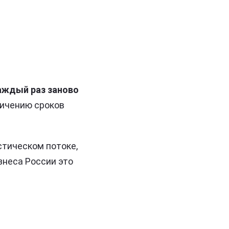
аждый раз заново
личению сроков
стическом потоке,
знеса России это