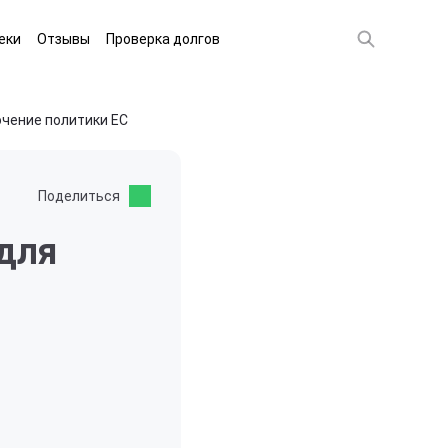
еки
Отзывы
Проверка долгов
очение политики ЕС
Поделиться
 для