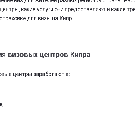
ение виз для жителей разных регионов страны. Рас
центры, какие услуги они предоставляют и какие тр
страховке для визы на Кипр.
ия визовых центров Кипра
овые центры заработают в:
е;