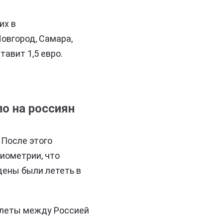
их в
овгород, Самара,
авит 1,5 евро.
о на россиян
 После этого
иометрии, что
дены были лететь в
елеты между Россией