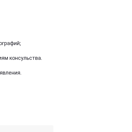
ографий;
иям консульства.
явления.