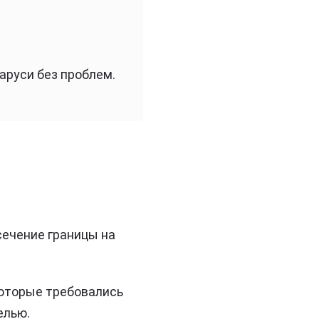
аруси без проблем.
сечение границы на
которые требовались
елью.