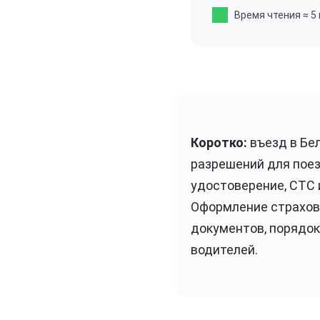
Время чтения
≈ 5
Коротко:
въезд в Бел
разрешений для поез
удостоверение, СТС 
Оформление страховк
документов, порядо
водителей.