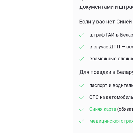
документами и штра
Если у вас нет Синей
штраф ГАИ в Белар
в случае ДТП — все
возможные сложно
Для поездки в Белар
паспорт и водител
СТС на автомобиль
Синяя карта
(обязат
медицинская стра