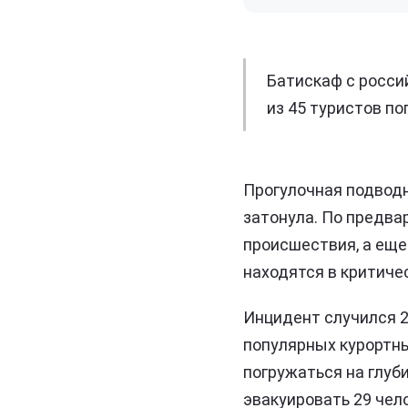
Батискаф с росси
из 45 туристов по
Прогулочная подводн
затонула. По предва
происшествия, а еще
находятся в критиче
Инцидент случился 2
популярных курортны
погружаться на глуб
эвакуировать 29 чел