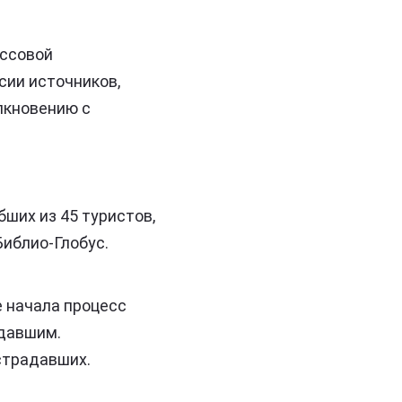
ассовой
сии источников,
олкновению с
ших из 45 туристов,
Библио-Глобус.
 начала процесс
давшим.
страдавших.