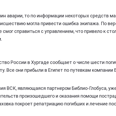
чин аварии, то по информации некоторых средств м
оисшествию могла привести ошибка экипажа. По вер
е смог справиться с управлением, что привело к ст
.
ство России в Хургаде сообщает о числе шести погиб
у. Все они прибыли в Египет по путевкам компании 
ия ВСК, являющаяся партнером Библио-Глобуса, уже
ятельств произошедшего и оказания помощи постра
ховка покроет репатриацию погибших и лечение по