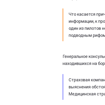
Что касается при
информации, к пр
один из пилотов н
подводным рифом
Генеральное консуль
находившихся на борт
Страховая компан
выяснения обсто
Медицинская стра