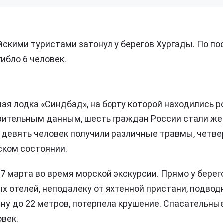
йскими туристами затонул у берегов Хургады. По 
гибло 6 человек.
ая лодка «Синдбад», на борту которой находились 
рительным данным, шесть граждан России стали же
 девять человек получили различные травмы, четве
ском состоянии.
7 марта во время морской экскурсии. Прямо у берего
х отелей, неподалеку от яхтенной пристани, подвод
ину до 22 метров, потерпела крушение. Спасательн
овек.