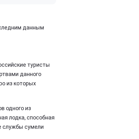
последним данным
российские туристы
ртвами данного
ро из которых
в одного из
ная лодка, способная
ые службы сумели