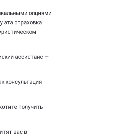
никальными опциями
ву эта страховка
туристическом
йский ассистанс —
как консультация
 хотите получить
итят вас в