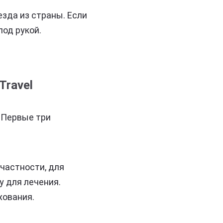
езда из страны. Если
под рукой.
Travel
. Первые три
 частности, для
у для лечения.
хования.