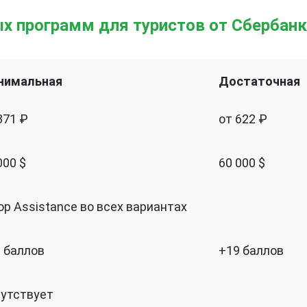
х программ для туристов от Сбербан
нимальная
Достаточная
371 ₽
от 622 ₽
000 $
60 000 $
op Assistance во всех вариантах
 баллов
+19 баллов
утствует