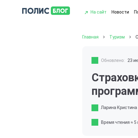
На сайт
Новости
П
Главная
Туризм
С
Обновлено:
23 и
Страховк
програм
Ларина Кристина
Время чтения
≈ 5