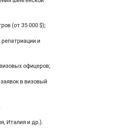
ения шенгенской
в (от 35 000 $);
 репатриации и
 визовых офицеров;
-заявок в визовый
.
, Италия и др.).