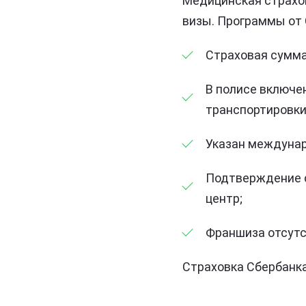
Медицинская страхо
визы. Программы от 
Страховая сумма
В полисе включе
транспортировки
Указан междунар
Подтверждение с
центр;
Франшиза отсутс
Страховка Сбербанка