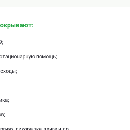
покрывают:
9;
стационарную помощь;
асходы;
ика;
в;
гиях, лихорадке денге и др.