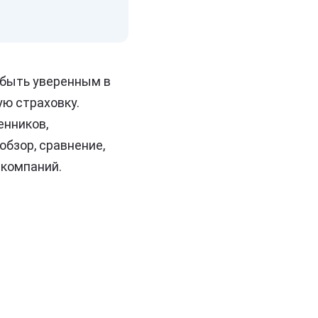
 быть уверенным в
ую страховку.
енников,
бзор, сравнение,
 компаний.