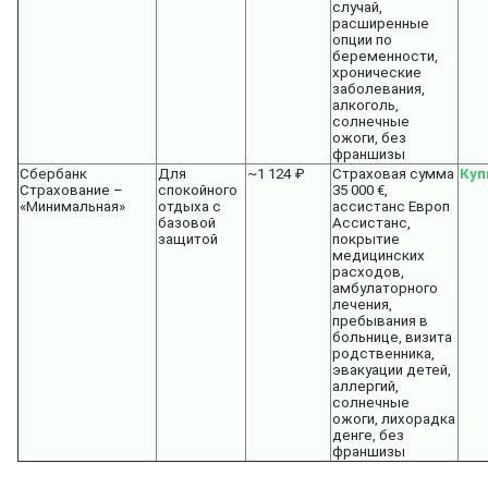
случай,
расширенные
опции по
беременности,
хронические
заболевания,
алкоголь,
солнечные
ожоги, без
франшизы
Сбербанк
Для
~1 124 ₽
Страховая сумма
Куп
Страхование –
спокойного
35 000 €,
«Минимальная»
отдыха с
ассистанс Европ
базовой
Ассистанс,
защитой
покрытие
медицинских
расходов,
амбулаторного
лечения,
пребывания в
больнице, визита
родственника,
эвакуации детей,
аллергий,
солнечные
ожоги, лихорадка
денге, без
франшизы