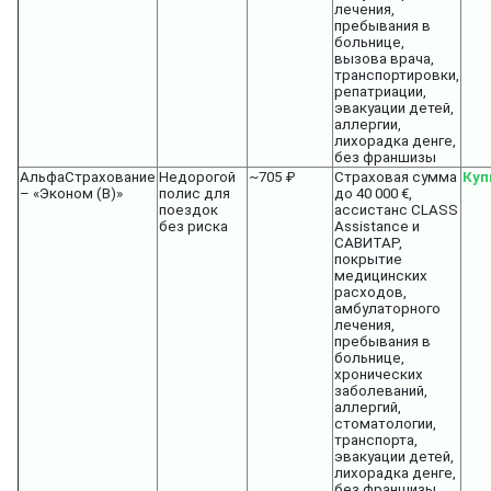
лечения,
пребывания в
больнице,
вызова врача,
транспортировки,
репатриации,
эвакуации детей,
аллергии,
лихорадка денге,
без франшизы
АльфаСтрахование
Недорогой
~705 ₽
Страховая сумма
Куп
– «Эконом (В)»
полис для
до 40 000 €,
поездок
ассистанс CLASS
без риска
Assistance и
САВИТАР,
покрытие
медицинских
расходов,
амбулаторного
лечения,
пребывания в
больнице,
хронических
заболеваний,
аллергий,
стоматологии,
транспорта,
эвакуации детей,
лихорадка денге,
без франшизы