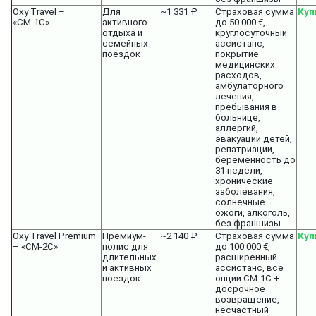
Oxy Travel –
Для
~1 331 ₽
Страховая сумма
Куп
«СМ-1C»
активного
до 50 000 €,
отдыха и
круглосуточный
семейных
ассистанс,
поездок
покрытие
медицинских
расходов,
амбулаторного
лечения,
пребывания в
больнице,
аллергий,
эвакуации детей,
репатриации,
беременность до
31 недели,
хронические
заболевания,
солнечные
ожоги, алкоголь,
без франшизы
Oxy Travel Premium
Премиум-
~2 140 ₽
Страховая сумма
Куп
– «СМ-2С»
полис для
до 100 000 €,
длительных
расширенный
и активных
ассистанс, все
поездок
опции СМ-1С +
досрочное
возвращение,
несчастный