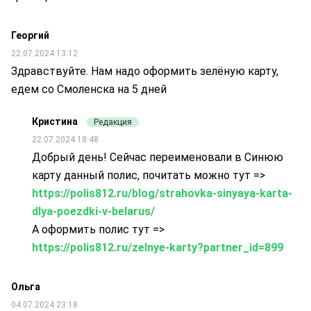
Георгий
22.07.2024 13:12
Здравствуйте. Нам надо оформить зелёную карту,
едем со Смоленска на 5 дней
Кристина
Редакция
22.07.2024 18:48
Добрый день! Сейчас переименовали в Синюю
карту данный полис, почитать можно тут =>
https://polis812.ru/blog/strahovka-sinyaya-karta-
dlya-poezdki-v-belarus/
А оформить полис тут =>
https://polis812.ru/zelnye-karty?partner_id=899
Ольга
04.07.2024 23:18