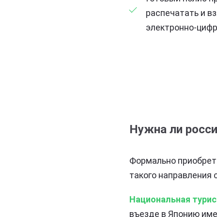
распечатать и в
электронно-цифр
Нужна ли росс
Формально приобрета
такого направления 
Национальная турис
въезде в Японию име