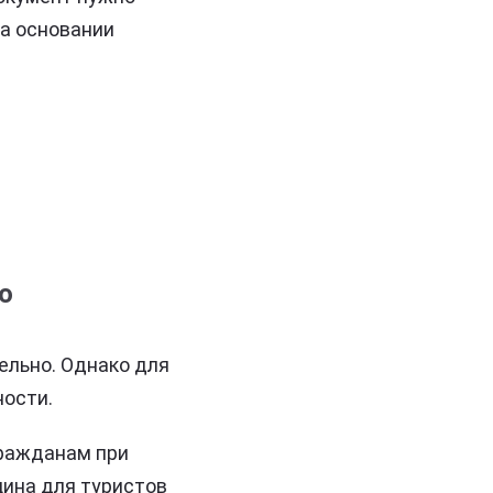
на основании
ю
ельно. Однако для
ности.
ражданам при
цина для туристов