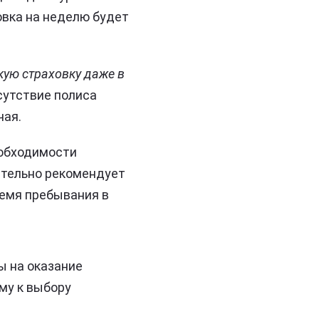
овка на неделю будет
ую страховку даже в
тсутствие полиса
чая.
обходимости
ятельно рекомендует
ремя пребывания в
ы на оказание
му к выбору