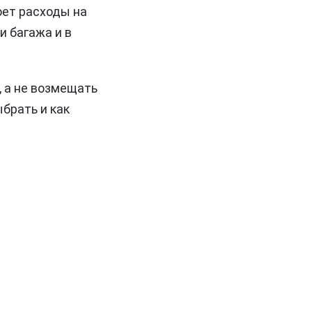
оет расходы на
и багажа и в
, а не возмещать
брать и как