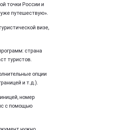
ой точки России и
Я уже путешествую».
туристической визе,
программ: страна
аст туристов.
олнительные опции
аницей и т.д.).
иницей, номер
лис с помощью
Документ нужно