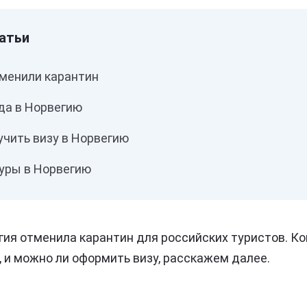
тменили карантин
да в Норвегию
учить визу в Норвегию
туры в Норвегию
егия отменила карантин для российских туристов. К
, и можно ли оформить визу, расскажем далее.