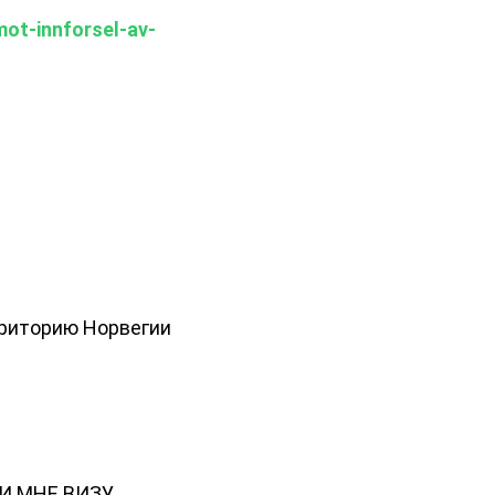
mot-innforsel-av-
рриторию Норвегии
ЛИ МНЕ ВИЗУ