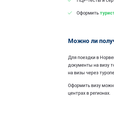
ПЦР-тесты и сер
Оформить
турис
Можно ли полу
Для поездки в Норве
документы на визу т
на визы через туроп
Оформить визу можно
центрах в регионах.