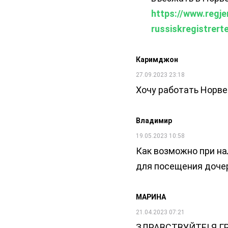
https://www.regje
russiskregistrert
Каримджон
27.09.2023 23:18
Хочу работать Норве
Владимир
19.05.2023 10:58
Как возможно при на
для посещения дочер
МАРИНА
21.04.2023 07:21
ЗДРАВСТВУЙТЕ! Я Г