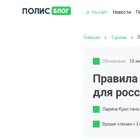
На сайт
Новости
П
Главная
Туризм
П
Обновлено:
10 я
Правила 
для рос
Ларина Кристина
Время чтения
≈ 3