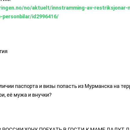
ringen.no/no/aktuelt/innstramming-av-restriksjonar-
e-personbilar/id2996416/
гия
личии паспорта и визы попасть из Мурманска на те
и, её мужа и внучки?
Р. РОССИИ,ХОЧУ ПОЕХАТЬ В ГОСТИ К МАМЕ,ДАДУТ 