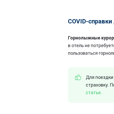
COVID-справки 
Горнолыжные курорт
в отель не потребуе
пользоваться горно
Для поездки
страховку. 
статье.