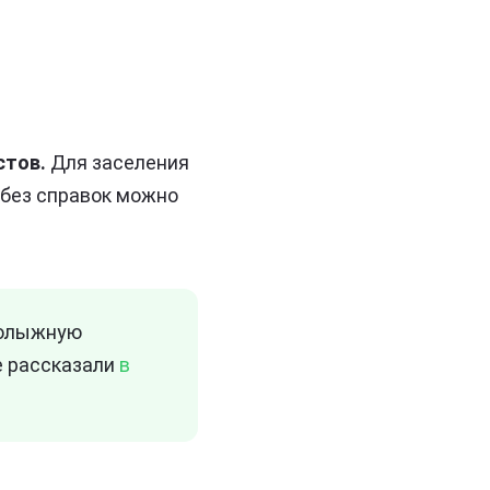
стов.
Для заселения
 без справок можно
нолыжную
е рассказали
в