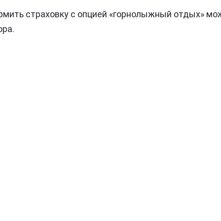
рмить страховку с опцией «горнолыжный отдых» м
ора.