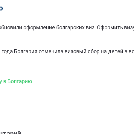
ю
бновили оформление болгарских виз. Оформить виз
 года Болгария отменила визовый сбор на детей в во
у в Болгарию
нтарий