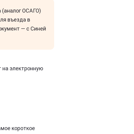
 (аналог ОСАГО)
для въезда в
окумент — с Синей
т на электронную
амое короткое