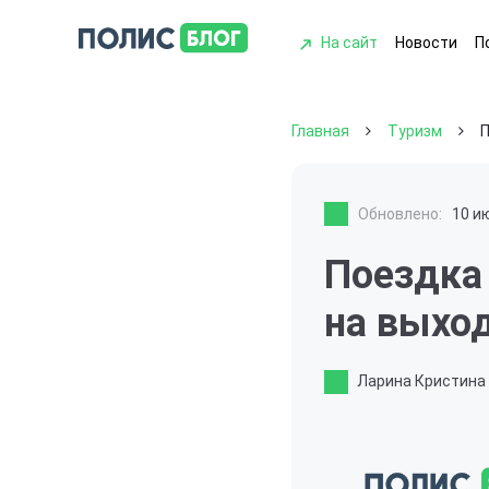
На сайт
Новости
П
Главная
Туризм
П
Обновлено:
10 и
Поездка
на выхо
Ларина Кристина