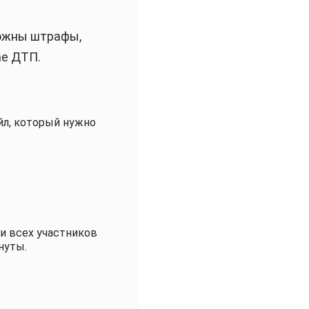
можны штрафы,
ае ДТП.
йл, который нужно
ти всех участников
нуты.