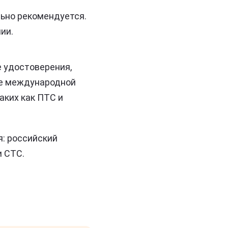
льно рекомендуется.
ии.
е удостоверения,
ие международной
аких как ПТС и
я: российский
и СТС.