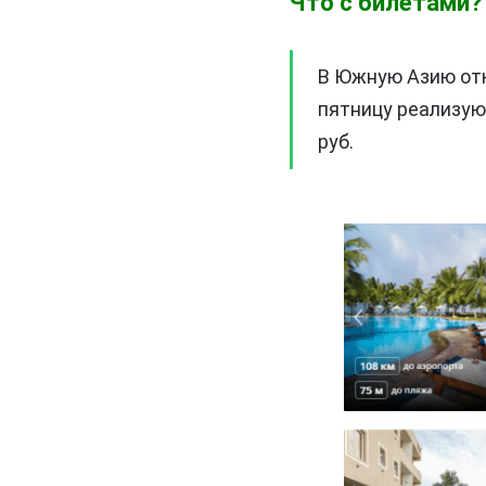
Что с билетами?
В Южную Азию отк
пятницу реализую
руб.