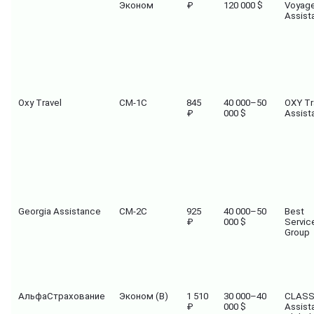
Эконом
₽
120 000 $
Voyage
Assist
Oxy Travel
СМ-1C
845
40 000–50
OXY Tr
₽
000 $
Assist
Georgia Assistance
СМ-2С
925
40 000–50
Best
₽
000 $
Servic
Group
АльфаСтрахование
Эконом (В)
1 510
30 000–40
CLAS
₽
000 $
Assist