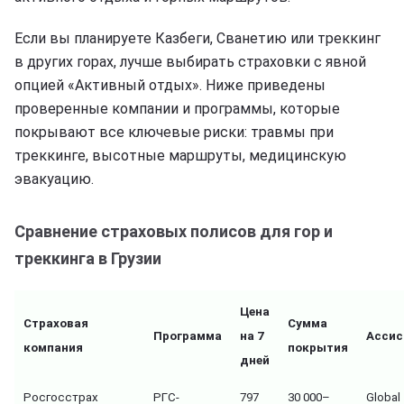
Если вы планируете Казбеги, Сванетию или треккинг
в других горах, лучше выбирать страховки с явной
опцией «Активный отдых». Ниже приведены
проверенные компании и программы, которые
покрывают все ключевые риски: травмы при
треккинге, высотные маршруты, медицинскую
эвакуацию.
Сравнение страховых полисов для гор и
треккинга в Грузии
Цена
Страховая
Сумма
Программа
на 7
Ассис
компания
покрытия
дней
Росгосстрах
РГС-
797
30 000–
Global