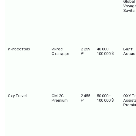
Global
Voyage
Savitar
Ингосстрах
Ингос
2 259
40 000–
Балт
Стандарт
₽
100 000 $
Ассис
Oxy Travel
СМ-2С
2 455
50 000–
OXY Tr
Premium
₽
100 000 $
Assist
Premi