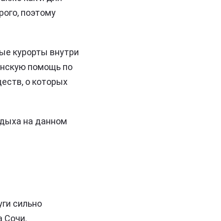
рого, поэтому
ные курорты внутри
инскую помощь по
еств, о которых
тдыха на данном
уги сильно
 Сочи.