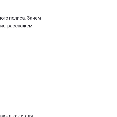
ого полиса. Зачем
лис, расскажем
акже как и для