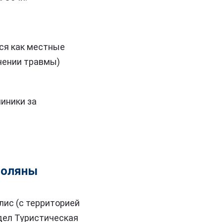
ся как местные
учении травмы)
иники за
поляны
лис (с территорией
дел Туристическая