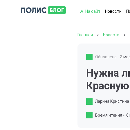
На сайт
Новости
П
Главная
Новости
Обновлено:
3 ма
Нужна л
Красную
Ларина Кристина
Время чтения
≈ 6