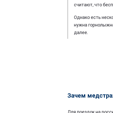
считают, что бес
Однако есть неск
нужна горнолыжна
далее.
Зачем медстрах
Для поездок на росс