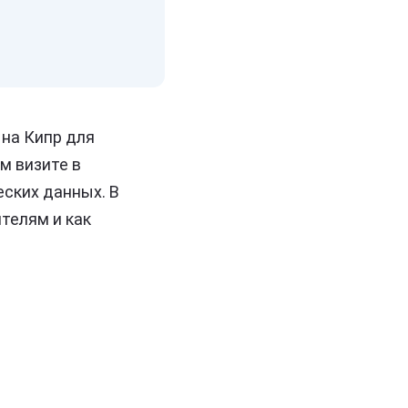
 на Кипр для
м визите в
еских данных. В
телям и как