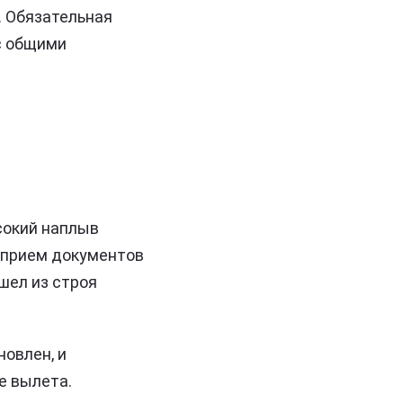
. Обязательная
с общими
сокий наплыв
х прием документов
шел из строя
овлен, и
е вылета.