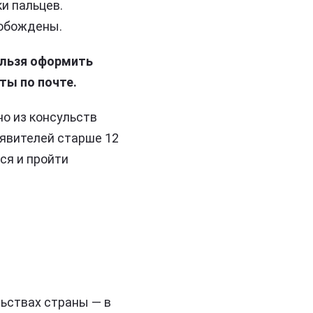
и пальцев.
вобождены.
ельзя оформить
ты по почте.
но из консульств
аявителей старше 12
ся и пройти
льствах страны — в