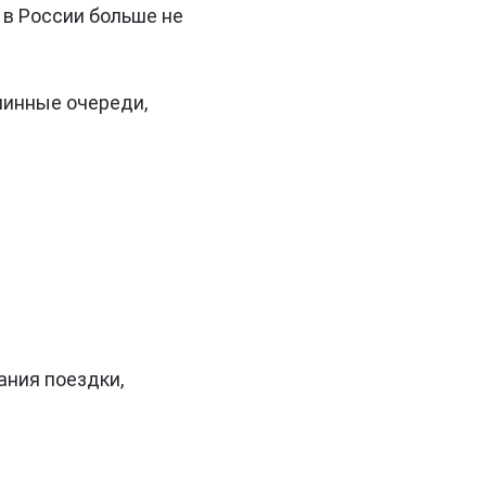
 в России больше не
линные очереди,
ания поездки,