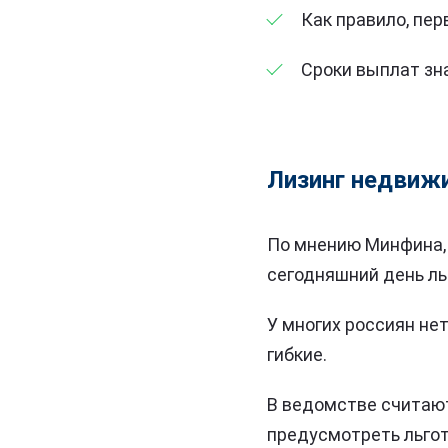
Как правило, пе
Сроки выплат зна
Лизинг недвижи
По мнению Минфина, 
сегодняшний день ль
У многих россиян не
гибкие.
В ведомстве считают
предусмотреть льгот