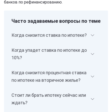
банков по рефинансированию.
Часто задаваемые вопросы по теме
Когда снизится ставка по ипотеке?
Когда упадет ставка по ипотеке до
10%?
Когда снизится процентная ставка
по ипотеке на вторичное жилье?
Стоит ли брать ипотеку сейчас или
ждать?