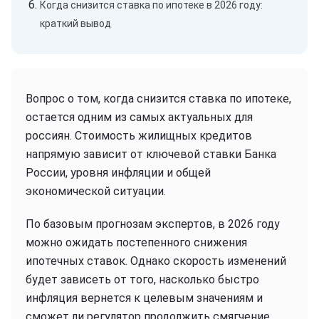
Когда снизится ставка по ипотеке в 2026 году:
краткий вывод
Вопрос о том, когда снизится ставка по ипотеке,
остается одним из самых актуальных для
россиян. Стоимость жилищных кредитов
напрямую зависит от ключевой ставки Банка
России, уровня инфляции и общей
экономической ситуации.
По базовым прогнозам экспертов, в 2026 году
можно ожидать постепенного снижения
ипотечных ставок. Однако скорость изменений
будет зависеть от того, насколько быстро
инфляция вернется к целевым значениям и
сможет ли регулятор продолжить смягчение