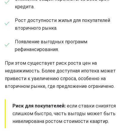
кредита.
Рост доступности жилья для покупателей
вторичного рынка.
Появление выгодных программ
рефинансирования.
При этом существует риск роста цен на
недвижимость. Более доступная ипотека может
привести к увеличению спроса, особенно на
вторичном рынке, где предложение ограничено.
Риск для покупателей:
если ставки снизятся
слишком быстро, часть выгоды может быть
нивелирована ростом стоимости квартир.