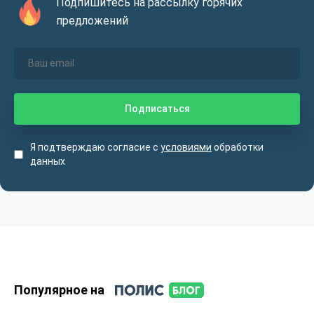
Подпишитесь на рассылку горячих
предложений
Я подтверждаю согласие с
условиями
обработки
данных
Популярное на