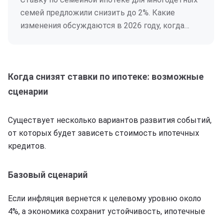
семей предложили снизить до 2%. Какие
изменения обсуждаются в 2026 году, когда
могут вступить новые правила
Когда снизят ставки по ипотеке: возможные
сценарии
Существует несколько вариантов развития событий,
от которых будет зависеть стоимость ипотечных
кредитов.
Базовый сценарий
Если инфляция вернется к целевому уровню около
4%, а экономика сохранит устойчивость, ипотечные