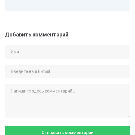
Добавить комментарий