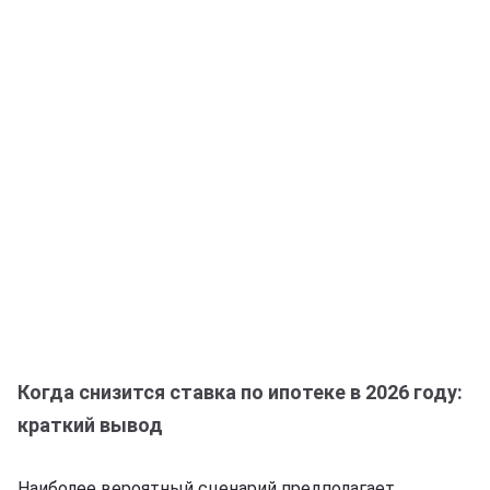
Когда снизится ставка по ипотеке в 2026 году:
краткий вывод
Наиболее вероятный сценарий предполагает