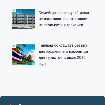
Семейную ипотеку с 1 июля
не изменили: как это влияет
на стоимость страховки
Таиланд сокращает безвиз
для россиян: что изменится
для туристов в июле 2026
года