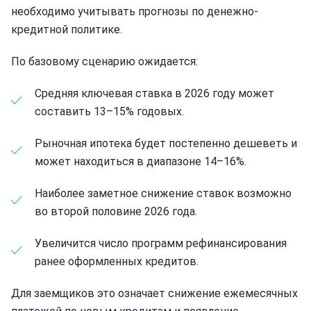
необходимо учитывать прогнозы по денежно-
кредитной политике.
По базовому сценарию ожидается:
Средняя ключевая ставка в 2026 году может
составить 13–15% годовых.
Рыночная ипотека будет постепенно дешеветь и
может находиться в диапазоне 14–16%.
Наиболее заметное снижение ставок возможно
во второй половине 2026 года.
Увеличится число программ рефинансирования
ранее оформленных кредитов.
Для заемщиков это означает снижение ежемесячных