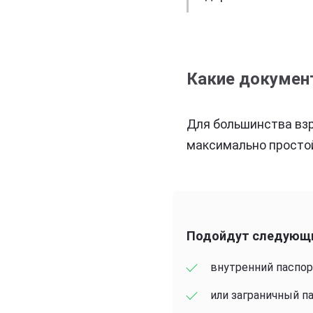
Какие документ
Для большинства взр
максимально простой
Подойдут следующи
внутренний паспор
или заграничный п