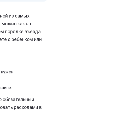
дной из самых
я можно как на
том порядке въезда
те с ребенком или
ь нужен
ашине.
о обязательный
ковать расходами в