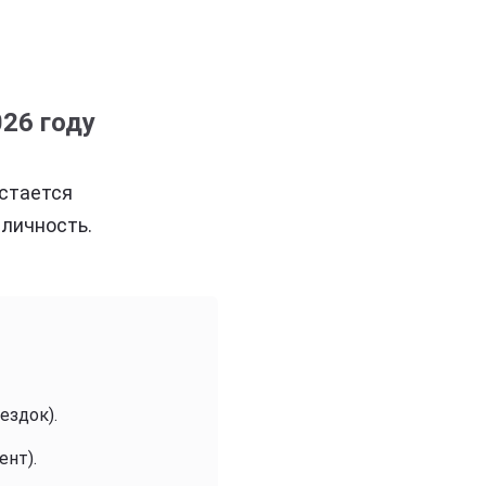
26 году
остается
личность.
ездок).
ент).