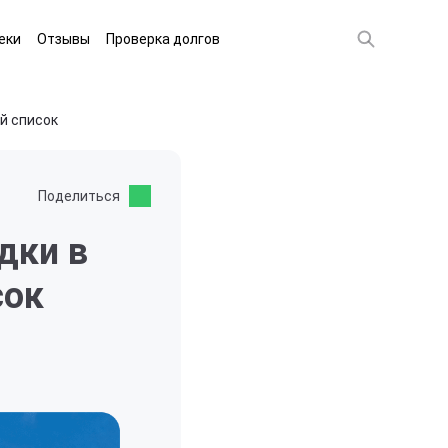
еки
Отзывы
Проверка долгов
ый список
Поделиться
дки в
сок