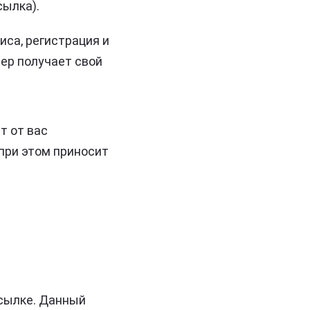
сылка).
са, регистрация и
нер получает свой
т от вас
при этом приносит
ссылке. Данный