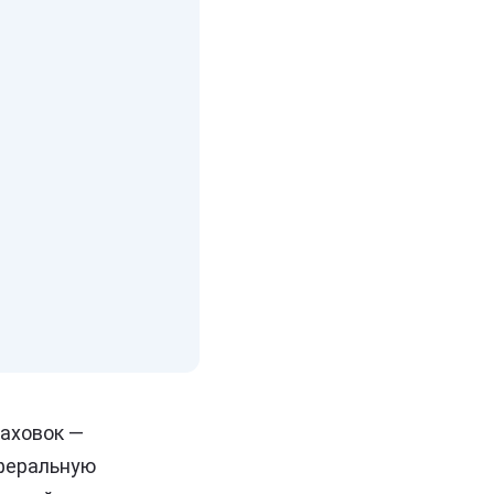
аховок —
феральную