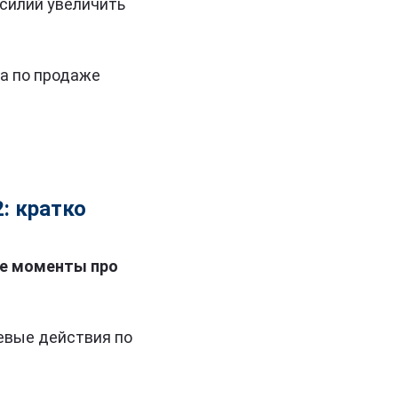
силий увеличить
ма по продаже
: кратко
ые моменты про
левые действия по