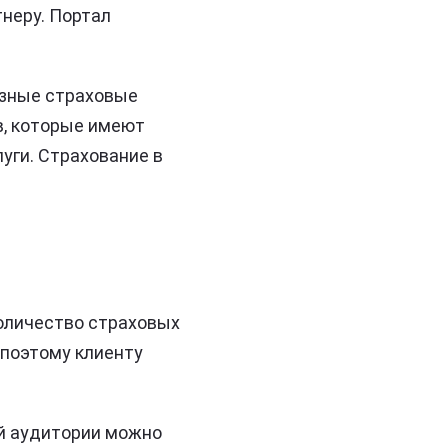
тнеру. Портал
азные страховые
в, которые имеют
уги. Страхование в
оличество страховых
 поэтому клиенту
й аудитории можно