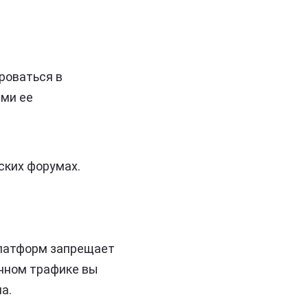
роваться в
ями ее
ских форумах.
платформ запрещает
нном трафике вы
а.