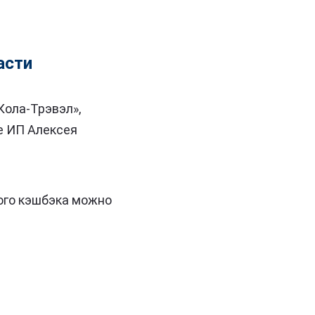
асти
Кола-Трэвэл»,
же ИП Алексея
ого кэшбэка можно